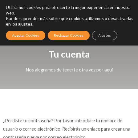
Utilizamos cookies para ofrecerte la mejor experiencia en nuestra
web.
0
0,00
€
Puedes aprender más sobre qué cookies utilizamos o desactivarlas
en los ajustes.
Aceptar Cookies
Rechazar Cookies
Ajustes
Tu cuenta
Nos alegramos de tenerte otra vez por aqui
¿Perdiste tu contraseña? Por favor, introduce tu nombre de
usuario o correo electrónico. Recibirás un enlace para crear una
contraseña nueva por correo electrónico.